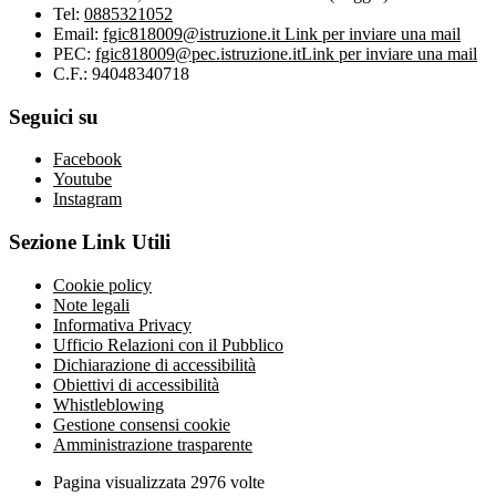
Tel:
0885321052
Email:
fgic818009@istruzione.it
Link per inviare una mail
PEC:
fgic818009@pec.istruzione.it
Link per inviare una mail
C.F.: 94048340718
Seguici su
Facebook
Youtube
Instagram
Sezione Link Utili
Cookie policy
Note legali
Informativa Privacy
Ufficio Relazioni con il Pubblico
Dichiarazione di accessibilità
Obiettivi di accessibilità
Whistleblowing
Gestione consensi cookie
Amministrazione trasparente
Pagina visualizzata
2976
volte