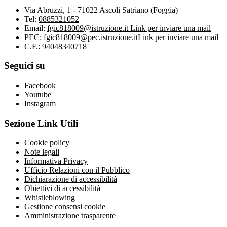
Via Abruzzi, 1 - 71022 Ascoli Satriano (Foggia)
Tel:
0885321052
Email:
fgic818009@istruzione.it
Link per inviare una mail
PEC:
fgic818009@pec.istruzione.it
Link per inviare una mail
C.F.: 94048340718
Seguici su
Facebook
Youtube
Instagram
Sezione Link Utili
Cookie policy
Note legali
Informativa Privacy
Ufficio Relazioni con il Pubblico
Dichiarazione di accessibilità
Obiettivi di accessibilità
Whistleblowing
Gestione consensi cookie
Amministrazione trasparente