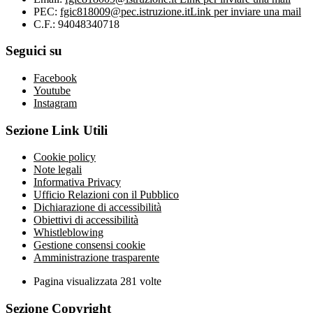
PEC:
fgic818009@pec.istruzione.it
Link per inviare una mail
C.F.: 94048340718
Seguici su
Facebook
Youtube
Instagram
Sezione Link Utili
Cookie policy
Note legali
Informativa Privacy
Ufficio Relazioni con il Pubblico
Dichiarazione di accessibilità
Obiettivi di accessibilità
Whistleblowing
Gestione consensi cookie
Amministrazione trasparente
Pagina visualizzata
281
volte
Sezione Copyright