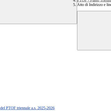
PTOF - Piano Trienna
Atto di Indirizzo e l
o del PTOF triennale a.s. 2025-2026