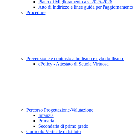
Piano di Miglioramento a.s. 2025-2026
Atto di Indirizzo e linee guida per l'aggiornamen
Procedure
Prevenzione e contrasto a bullismo e cyberbullismo
ePolicy - Attestato di Scuola Virtuosa
Percorso Progettazione-Valutazione
Infanzia
Primaria
Secondaria di primo grado
Curricolo Verticale di Istituto