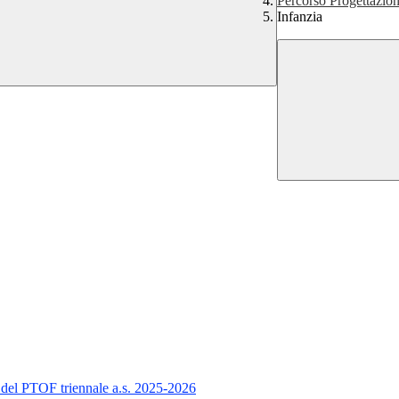
Percorso Progettazio
Infanzia
o del PTOF triennale a.s. 2025-2026