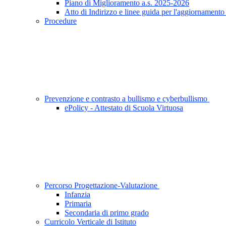
Piano di Miglioramento a.s. 2025-2026
Atto di Indirizzo e linee guida per l'aggiornamen
Procedure
Prevenzione e contrasto a bullismo e cyberbullismo
ePolicy - Attestato di Scuola Virtuosa
Percorso Progettazione-Valutazione
Infanzia
Primaria
Secondaria di primo grado
Curricolo Verticale di Istituto