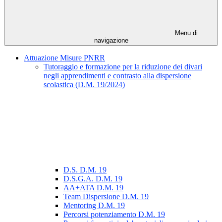
Menu di
navigazione
Attuazione Misure PNRR
Tutoraggio e formazione per la riduzione dei divari
negli apprendimenti e contrasto alla dispersione
scolastica (D.M. 19/2024)
D.S. D.M. 19
D.S.G.A. D.M. 19
AA+ATA D.M. 19
Team Dispersione D.M. 19
Mentoring D.M. 19
Percorsi potenziamento D.M. 19