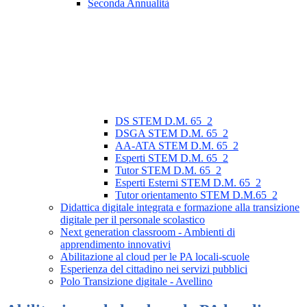
Seconda Annualità
DS STEM D.M. 65_2
DSGA STEM D.M. 65_2
AA-ATA STEM D.M. 65_2
Esperti STEM D.M. 65_2
Tutor STEM D.M. 65_2
Esperti Esterni STEM D.M. 65_2
Tutor orientamento STEM D.M.65_2
Didattica digitale integrata e formazione alla transizione
digitale per il personale scolastico
Next generation classroom - Ambienti di
apprendimento innovativi
Abilitazione al cloud per le PA locali-scuole
Esperienza del cittadino nei servizi pubblici
Polo Transizione digitale - Avellino