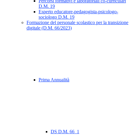
Percorsi formativi e laboratoriali co-curriculari
D.M. 19
Esperto educatore-pedagogista-psicologo-
sociologo D.M. 19
Formazione del personale scolastico per la transizione
digitale (D.M. 66/2023)
Prima Annualità
DS D.M. 66_1