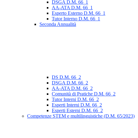
DSGA D.M. 66_1
AA-ATA D.M. 66_1
Esperto Esterno D.M. 66_1
Tutor Interno D.M. 66_1
Seconda Annualità
DS D.M. 66_2
DSGA D.M. 66_2
AA-ATA D.M. 66_2
Comunità di Pratiche D.M. 66_2
Tutor Interni D.M. 66_2
Esperti Interni D.M. 66_2
Esperti Esterni D.M. 66_2
Competenze STEM e multilinguistiche (D.M. 65/2023)