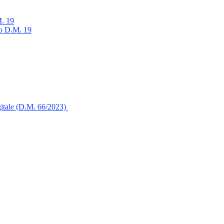
M. 19
go D.M. 19
igitale (D.M. 66/2023)