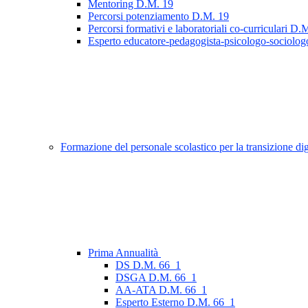
Mentoring D.M. 19
Percorsi potenziamento D.M. 19
Percorsi formativi e laboratoriali co-curriculari D.
Esperto educatore-pedagogista-psicologo-sociolo
Formazione del personale scolastico per la transizione d
Prima Annualità
DS D.M. 66_1
DSGA D.M. 66_1
AA-ATA D.M. 66_1
Esperto Esterno D.M. 66_1