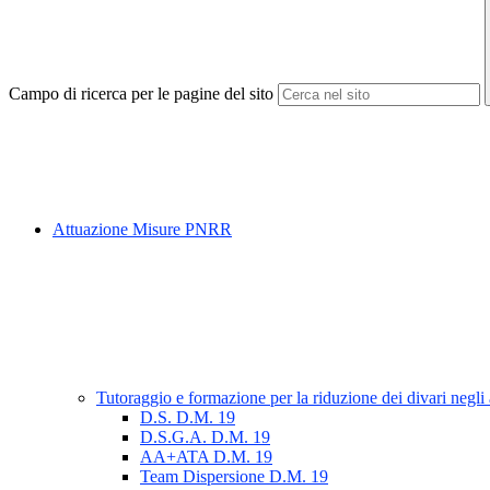
Campo di ricerca per le pagine del sito
Attuazione Misure PNRR
Tutoraggio e formazione per la riduzione dei divari negli
D.S. D.M. 19
D.S.G.A. D.M. 19
AA+ATA D.M. 19
Team Dispersione D.M. 19