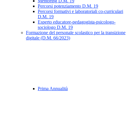
Mentoring D.M. 19
Percorsi potenziamento D.M. 19
Percorsi formativi e laboratoriali co-curriculari
D.M. 19
Esperto educatore-pedagogista-psicologo-
sociologo D.M. 19
Formazione del personale scolastico per la transizione
digitale (D.M. 66/2023)
Prima Annualità