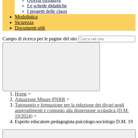
Offerta formativa
Le schede didattiche
I progetti delle classi
Modulistica
Sicurezza
Documenti utili
Campo di ricerca per le pagine del sito
Home
>
Attuazione Misure PNRR
>
Tutoraggio e formazione per la riduzione dei divari negli
apprendimenti e contrasto alla dispersione scolastica (D.M.
19/2024)
>
Esperto educatore-pedagogista-psicologo-sociologo D.M. 19