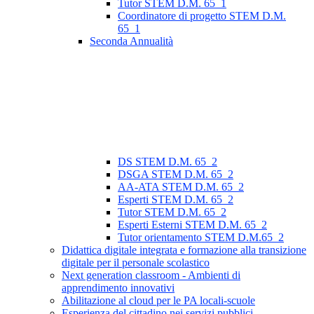
Tutor STEM D.M. 65_1
Coordinatore di progetto STEM D.M.
65_1
Seconda Annualità
DS STEM D.M. 65_2
DSGA STEM D.M. 65_2
AA-ATA STEM D.M. 65_2
Esperti STEM D.M. 65_2
Tutor STEM D.M. 65_2
Esperti Esterni STEM D.M. 65_2
Tutor orientamento STEM D.M.65_2
Didattica digitale integrata e formazione alla transizione
digitale per il personale scolastico
Next generation classroom - Ambienti di
apprendimento innovativi
Abilitazione al cloud per le PA locali-scuole
Esperienza del cittadino nei servizi pubblici