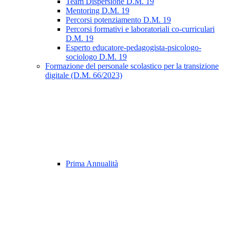
Team Dispersione D.M. 19
Mentoring D.M. 19
Percorsi potenziamento D.M. 19
Percorsi formativi e laboratoriali co-curriculari
D.M. 19
Esperto educatore-pedagogista-psicologo-
sociologo D.M. 19
Formazione del personale scolastico per la transizione
digitale (D.M. 66/2023)
Prima Annualità