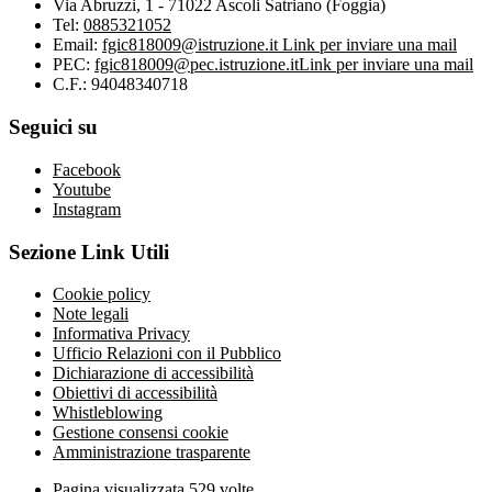
Via Abruzzi, 1 - 71022 Ascoli Satriano (Foggia)
Tel:
0885321052
Email:
fgic818009@istruzione.it
Link per inviare una mail
PEC:
fgic818009@pec.istruzione.it
Link per inviare una mail
C.F.: 94048340718
Seguici su
Facebook
Youtube
Instagram
Sezione Link Utili
Cookie policy
Note legali
Informativa Privacy
Ufficio Relazioni con il Pubblico
Dichiarazione di accessibilità
Obiettivi di accessibilità
Whistleblowing
Gestione consensi cookie
Amministrazione trasparente
Pagina visualizzata
529
volte