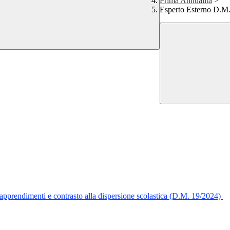
Prima Annualità
>
Esperto Esterno D.M
 apprendimenti e contrasto alla dispersione scolastica (D.M. 19/2024)