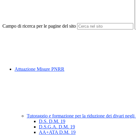
Campo di ricerca per le pagine del sito
Attuazione Misure PNRR
Tutoraggio e formazione per la riduzione dei divari negli
D.S. D.M. 19
D.S.G.A. D.M. 19
AA+ATA D.M. 19