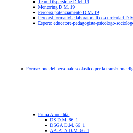
Team Dispersione D.M. 19
Mentoring D.M. 19
Percorsi potenziamento D.M. 19
Percorsi formativi e laboratoriali co-curriculari D.
Esperto educatore-pedagogista-psicologo-sociolo
Formazione del personale scolastico per la transizione d
Prima Annualità
DS D.M. 66_1
DSGA D.M. 66_1
AA-ATA D.M. 66_1