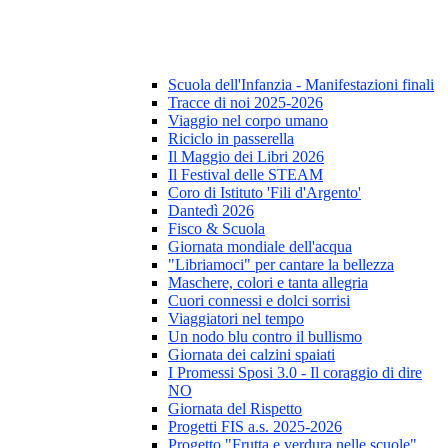
Scuola dell'Infanzia - Manifestazioni finali
Tracce di noi 2025-2026
Viaggio nel corpo umano
Riciclo in passerella
Il Maggio dei Libri 2026
Il Festival delle STEAM
Coro di Istituto 'Fili d'Argento'
Dantedì 2026
Fisco & Scuola
Giornata mondiale dell'acqua
"Libriamoci" per cantare la bellezza
Maschere, colori e tanta allegria
Cuori connessi e dolci sorrisi
Viaggiatori nel tempo
Un nodo blu contro il bullismo
Giornata dei calzini spaiati
I Promessi Sposi 3.0 - Il coraggio di dire
NO
Giornata del Rispetto
Progetti FIS a.s. 2025-2026
Progetto "Frutta e verdura nelle scuole"