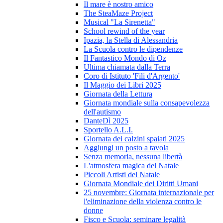
Il mare è nostro amico
The SteaMaze Project
Musical "La Sirenetta"
School rewind of the year
Ipazia, la Stella di Alessandria
La Scuola contro le dipendenze
Il Fantastico Mondo di Oz
Ultima chiamata dalla Terra
Coro di Istituto 'Fili d'Argento'
Il Maggio dei Libri 2025
Giornata della Lettura
Giornata mondiale sulla consapevolezza
dell'autismo
DanteDì 2025
Sportello A.L.I.
Giornata dei calzini spaiati 2025
Aggiungi un posto a tavola
Senza memoria, nessuna libertà
L'atmosfera magica del Natale
Piccoli Artisti del Natale
Giornata Mondiale dei Diritti Umani
25 novembre: Giornata internazionale per
l'eliminazione della violenza contro le
donne
Fisco e Scuola: seminare legalità