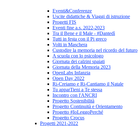
Eventi&Conferenze
Uscite didattiche & Viaggi di istruzione
Progetti FIS
Eventi fine a.s. 2022-2023
Tra il Bene e il Male - #Dantedì
Tutti in festa con il Pi greco
Volti in Maschera
Custodire la memoria nel ricordo del futuro
A scuola con lo psicologo
Giornata dei calzini spaiati
Giornata della Memoria 2023
OpenLabs Infanzia
Open Day 2022
Ri-Creiamo e Ri-Cantiamo il Natale
Tu apparTieni a Te stessa
Incontro con l'ANCRI
Progetto Sostenibilità
Progetto Continuità e Orientamento
Progetto #IoLeggoPerché
Progetto Crocus
Progetti 2021-2022