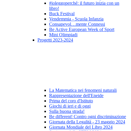
#ioleggoperché: il futuro inizia con un
libro!
Buck Festival
Vendemmia - Scuola Infanzia
Consapevol…mente Connessi
Be Active European Week of Sport
Mini Olimpiadi
Progetti 2023-2024
La Matematica nei fenomeni naturali
Rappresentazione dell'Eneide
Prima del coro d'Istituto
Giochi di ieri e di oggi
Sulla buona strada!
Be different! Contro ogni discriminazione
Giornata della Legalità - 23 maggio 2024
Giornata Mondiale del Libro 2024