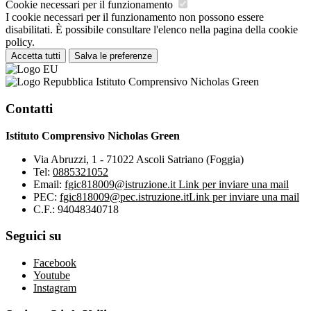
Cookie necessari per il funzionamento
I cookie necessari per il funzionamento non possono essere
disabilitati. È possibile consultare l'elenco nella pagina della cookie
policy.
Accetta tutti
Salva le preferenze
Istituto Comprensivo Nicholas Green
Contatti
Istituto Comprensivo Nicholas Green
Via Abruzzi, 1 - 71022 Ascoli Satriano (Foggia)
Tel:
0885321052
Email:
fgic818009@istruzione.it
Link per inviare una mail
PEC:
fgic818009@pec.istruzione.it
Link per inviare una mail
C.F.: 94048340718
Seguici su
Facebook
Youtube
Instagram