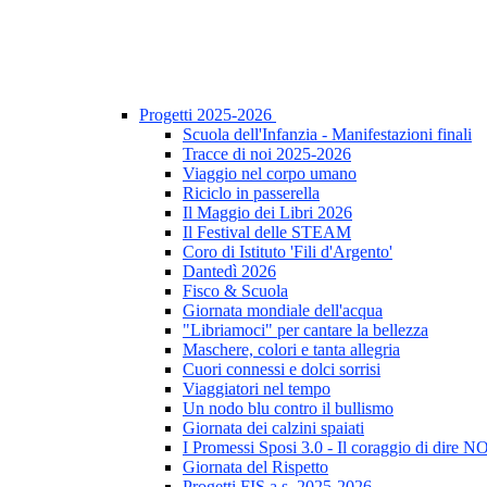
Progetti 2025-2026
Scuola dell'Infanzia - Manifestazioni finali
Tracce di noi 2025-2026
Viaggio nel corpo umano
Riciclo in passerella
Il Maggio dei Libri 2026
Il Festival delle STEAM
Coro di Istituto 'Fili d'Argento'
Dantedì 2026
Fisco & Scuola
Giornata mondiale dell'acqua
"Libriamoci" per cantare la bellezza
Maschere, colori e tanta allegria
Cuori connessi e dolci sorrisi
Viaggiatori nel tempo
Un nodo blu contro il bullismo
Giornata dei calzini spaiati
I Promessi Sposi 3.0 - Il coraggio di dire N
Giornata del Rispetto
Progetti FIS a.s. 2025-2026