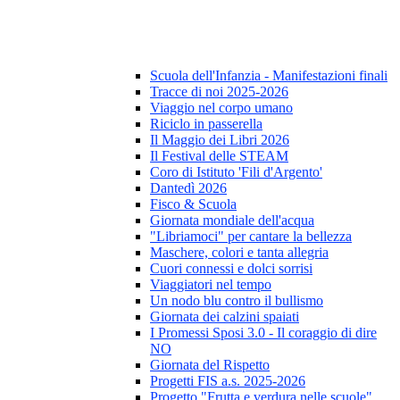
Scuola dell'Infanzia - Manifestazioni finali
Tracce di noi 2025-2026
Viaggio nel corpo umano
Riciclo in passerella
Il Maggio dei Libri 2026
Il Festival delle STEAM
Coro di Istituto 'Fili d'Argento'
Dantedì 2026
Fisco & Scuola
Giornata mondiale dell'acqua
"Libriamoci" per cantare la bellezza
Maschere, colori e tanta allegria
Cuori connessi e dolci sorrisi
Viaggiatori nel tempo
Un nodo blu contro il bullismo
Giornata dei calzini spaiati
I Promessi Sposi 3.0 - Il coraggio di dire
NO
Giornata del Rispetto
Progetti FIS a.s. 2025-2026
Progetto "Frutta e verdura nelle scuole"