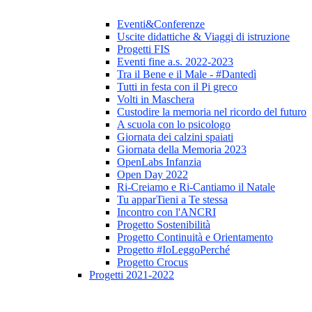
Eventi&Conferenze
Uscite didattiche & Viaggi di istruzione
Progetti FIS
Eventi fine a.s. 2022-2023
Tra il Bene e il Male - #Dantedì
Tutti in festa con il Pi greco
Volti in Maschera
Custodire la memoria nel ricordo del futuro
A scuola con lo psicologo
Giornata dei calzini spaiati
Giornata della Memoria 2023
OpenLabs Infanzia
Open Day 2022
Ri-Creiamo e Ri-Cantiamo il Natale
Tu apparTieni a Te stessa
Incontro con l'ANCRI
Progetto Sostenibilità
Progetto Continuità e Orientamento
Progetto #IoLeggoPerché
Progetto Crocus
Progetti 2021-2022