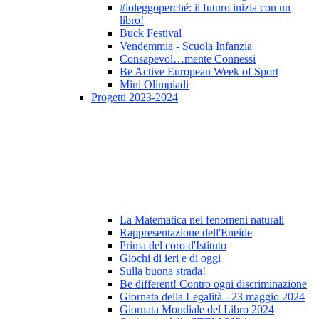
#ioleggoperché: il futuro inizia con un
libro!
Buck Festival
Vendemmia - Scuola Infanzia
Consapevol…mente Connessi
Be Active European Week of Sport
Mini Olimpiadi
Progetti 2023-2024
La Matematica nei fenomeni naturali
Rappresentazione dell'Eneide
Prima del coro d'Istituto
Giochi di ieri e di oggi
Sulla buona strada!
Be different! Contro ogni discriminazione
Giornata della Legalità - 23 maggio 2024
Giornata Mondiale del Libro 2024