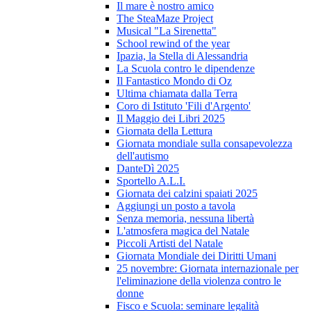
Il mare è nostro amico
The SteaMaze Project
Musical "La Sirenetta"
School rewind of the year
Ipazia, la Stella di Alessandria
La Scuola contro le dipendenze
Il Fantastico Mondo di Oz
Ultima chiamata dalla Terra
Coro di Istituto 'Fili d'Argento'
Il Maggio dei Libri 2025
Giornata della Lettura
Giornata mondiale sulla consapevolezza
dell'autismo
DanteDì 2025
Sportello A.L.I.
Giornata dei calzini spaiati 2025
Aggiungi un posto a tavola
Senza memoria, nessuna libertà
L'atmosfera magica del Natale
Piccoli Artisti del Natale
Giornata Mondiale dei Diritti Umani
25 novembre: Giornata internazionale per
l'eliminazione della violenza contro le
donne
Fisco e Scuola: seminare legalità