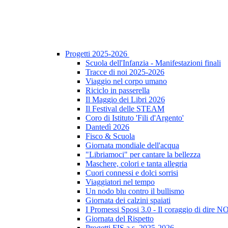
Progetti 2025-2026
Scuola dell'Infanzia - Manifestazioni finali
Tracce di noi 2025-2026
Viaggio nel corpo umano
Riciclo in passerella
Il Maggio dei Libri 2026
Il Festival delle STEAM
Coro di Istituto 'Fili d'Argento'
Dantedì 2026
Fisco & Scuola
Giornata mondiale dell'acqua
"Libriamoci" per cantare la bellezza
Maschere, colori e tanta allegria
Cuori connessi e dolci sorrisi
Viaggiatori nel tempo
Un nodo blu contro il bullismo
Giornata dei calzini spaiati
I Promessi Sposi 3.0 - Il coraggio di dire N
Giornata del Rispetto
Progetti FIS a.s. 2025-2026