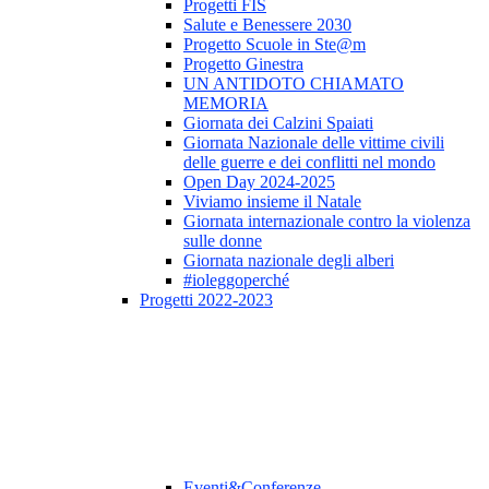
Progetti FIS
Salute e Benessere 2030
Progetto Scuole in Ste@m
Progetto Ginestra
UN ANTIDOTO CHIAMATO
MEMORIA
Giornata dei Calzini Spaiati
Giornata Nazionale delle vittime civili
delle guerre e dei conflitti nel mondo
Open Day 2024-2025
Viviamo insieme il Natale
Giornata internazionale contro la violenza
sulle donne
Giornata nazionale degli alberi
#ioleggoperché
Progetti 2022-2023
Eventi&Conferenze