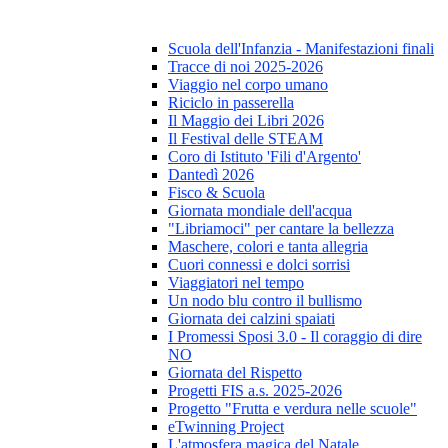
Scuola dell'Infanzia - Manifestazioni finali
Tracce di noi 2025-2026
Viaggio nel corpo umano
Riciclo in passerella
Il Maggio dei Libri 2026
Il Festival delle STEAM
Coro di Istituto 'Fili d'Argento'
Dantedì 2026
Fisco & Scuola
Giornata mondiale dell'acqua
"Libriamoci" per cantare la bellezza
Maschere, colori e tanta allegria
Cuori connessi e dolci sorrisi
Viaggiatori nel tempo
Un nodo blu contro il bullismo
Giornata dei calzini spaiati
I Promessi Sposi 3.0 - Il coraggio di dire
NO
Giornata del Rispetto
Progetti FIS a.s. 2025-2026
Progetto "Frutta e verdura nelle scuole"
eTwinning Project
L'atmosfera magica del Natale