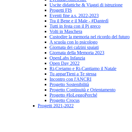
Uscite didattiche & Viaggi di istruzione
Progetti FIS
Eventi fine a.s. 2022-2023
Tra il Bene e il Male - #Dantedì
Tutti in festa con il Pi greco
Volti in Maschera
Custodire la memoria nel ricordo del futuro
A scuola con lo psicologo
Giornata dei calzini spaiati
Giornata della Memoria 2023
OpenLabs Infanzia
Open Day 2022
Ri-Creiamo e Ri-Cantiamo il Natale
Tu apparTieni a Te stessa
Incontro con l'ANCRI
Progetto Sostenibilità
Progetto Continuità e Orientamento
Progetto #IoLeggoPerché
Progetto Crocus
Progetti 2021-2022