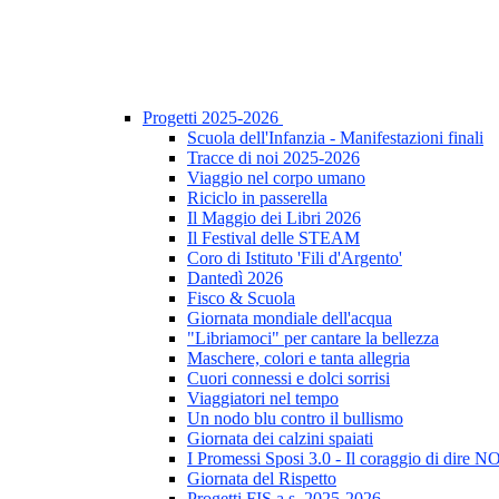
Progetti 2025-2026
Scuola dell'Infanzia - Manifestazioni finali
Tracce di noi 2025-2026
Viaggio nel corpo umano
Riciclo in passerella
Il Maggio dei Libri 2026
Il Festival delle STEAM
Coro di Istituto 'Fili d'Argento'
Dantedì 2026
Fisco & Scuola
Giornata mondiale dell'acqua
"Libriamoci" per cantare la bellezza
Maschere, colori e tanta allegria
Cuori connessi e dolci sorrisi
Viaggiatori nel tempo
Un nodo blu contro il bullismo
Giornata dei calzini spaiati
I Promessi Sposi 3.0 - Il coraggio di dire N
Giornata del Rispetto
Progetti FIS a.s. 2025-2026