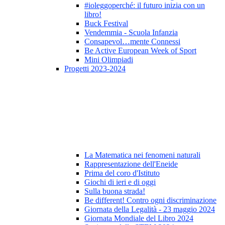
#ioleggoperché: il futuro inizia con un
libro!
Buck Festival
Vendemmia - Scuola Infanzia
Consapevol…mente Connessi
Be Active European Week of Sport
Mini Olimpiadi
Progetti 2023-2024
La Matematica nei fenomeni naturali
Rappresentazione dell'Eneide
Prima del coro d'Istituto
Giochi di ieri e di oggi
Sulla buona strada!
Be different! Contro ogni discriminazione
Giornata della Legalità - 23 maggio 2024
Giornata Mondiale del Libro 2024