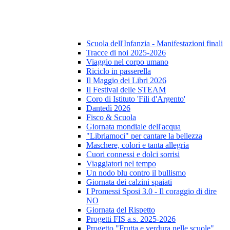
Scuola dell'Infanzia - Manifestazioni finali
Tracce di noi 2025-2026
Viaggio nel corpo umano
Riciclo in passerella
Il Maggio dei Libri 2026
Il Festival delle STEAM
Coro di Istituto 'Fili d'Argento'
Dantedì 2026
Fisco & Scuola
Giornata mondiale dell'acqua
"Libriamoci" per cantare la bellezza
Maschere, colori e tanta allegria
Cuori connessi e dolci sorrisi
Viaggiatori nel tempo
Un nodo blu contro il bullismo
Giornata dei calzini spaiati
I Promessi Sposi 3.0 - Il coraggio di dire
NO
Giornata del Rispetto
Progetti FIS a.s. 2025-2026
Progetto "Frutta e verdura nelle scuole"