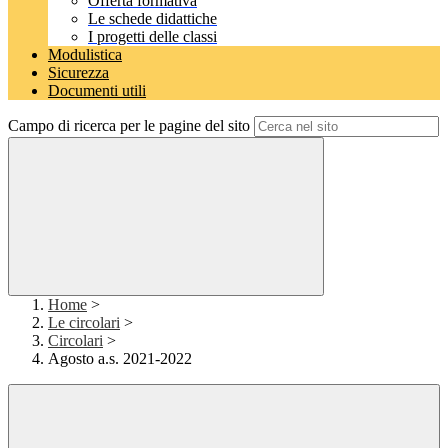
Offerta formativa
Le schede didattiche
I progetti delle classi
Modulistica
Sicurezza
Documenti utili
Campo di ricerca per le pagine del sito
Home
>
Le circolari
>
Circolari
>
Agosto a.s. 2021-2022