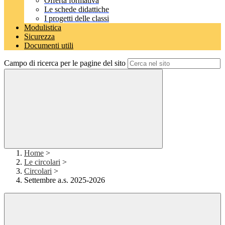
Offerta formativa
Le schede didattiche
I progetti delle classi
Modulistica
Sicurezza
Documenti utili
Campo di ricerca per le pagine del sito
Home
>
Le circolari
>
Circolari
>
Settembre a.s. 2025-2026