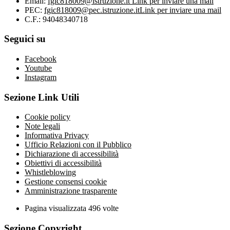
Email:
fgic818009@istruzione.it
Link per inviare una mail
PEC:
fgic818009@pec.istruzione.it
Link per inviare una mail
C.F.: 94048340718
Seguici su
Facebook
Youtube
Instagram
Sezione Link Utili
Cookie policy
Note legali
Informativa Privacy
Ufficio Relazioni con il Pubblico
Dichiarazione di accessibilità
Obiettivi di accessibilità
Whistleblowing
Gestione consensi cookie
Amministrazione trasparente
Pagina visualizzata
496
volte
Sezione Copyright