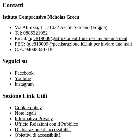
Contatti
Istituto Comprensivo Nicholas Green
Via Abruzzi, 1 - 71022 Ascoli Satriano (Foggia)
Tel:
0885321052
Email:
fgic818009@istruzione.it
Link per inviare una mail
PEC:
fgic818009@pec.istruzione.it
Link per inviare una mail
C.F.: 94048340718
Seguici su
Facebook
Youtube
Instagram
Sezione Link Utili
Cookie policy
Note legali
Informativa Privacy
Ufficio Relazioni con il Pubblico
Dichiarazione di accessibilità
Obiettivi di accessibilità