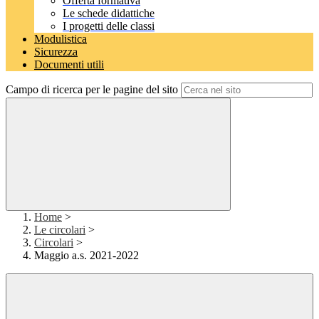
Offerta formativa
Le schede didattiche
I progetti delle classi
Modulistica
Sicurezza
Documenti utili
Campo di ricerca per le pagine del sito
Home
>
Le circolari
>
Circolari
>
Maggio a.s. 2021-2022