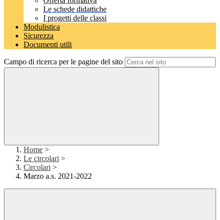
Offerta formativa
Le schede didattiche
I progetti delle classi
Modulistica
Sicurezza
Documenti utili
Campo di ricerca per le pagine del sito
Home
>
Le circolari
>
Circolari
>
Marzo a.s. 2021-2022