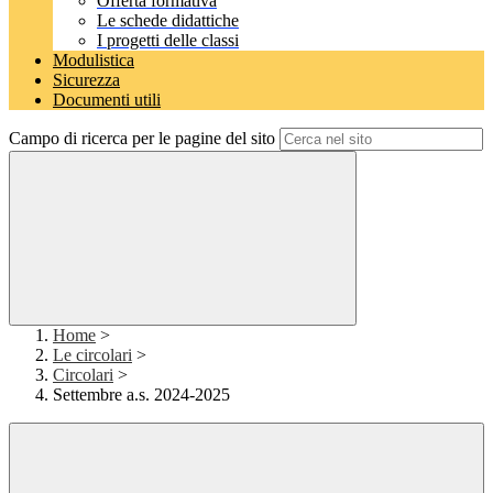
Offerta formativa
Le schede didattiche
I progetti delle classi
Modulistica
Sicurezza
Documenti utili
Campo di ricerca per le pagine del sito
Home
>
Le circolari
>
Circolari
>
Settembre a.s. 2024-2025