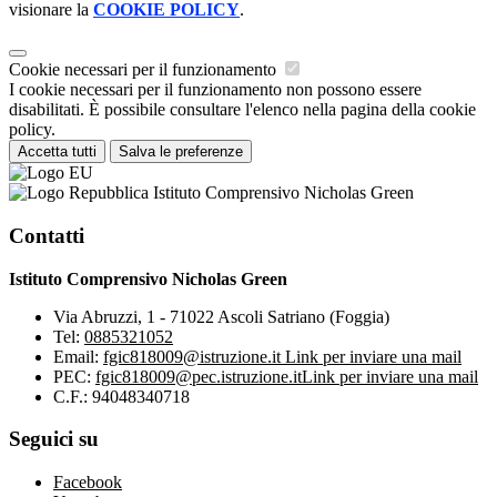
visionare la
COOKIE POLICY
.
Cookie necessari per il funzionamento
I cookie necessari per il funzionamento non possono essere
disabilitati. È possibile consultare l'elenco nella pagina della cookie
policy.
Accetta tutti
Salva le preferenze
Istituto Comprensivo Nicholas Green
Contatti
Istituto Comprensivo Nicholas Green
Via Abruzzi, 1 - 71022 Ascoli Satriano (Foggia)
Tel:
0885321052
Email:
fgic818009@istruzione.it
Link per inviare una mail
PEC:
fgic818009@pec.istruzione.it
Link per inviare una mail
C.F.: 94048340718
Seguici su
Facebook