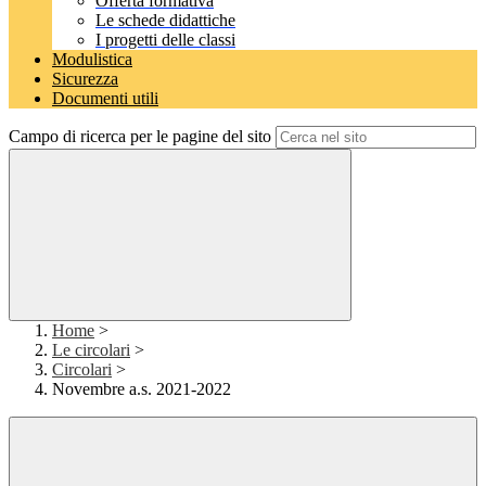
Offerta formativa
Le schede didattiche
I progetti delle classi
Modulistica
Sicurezza
Documenti utili
Campo di ricerca per le pagine del sito
Home
>
Le circolari
>
Circolari
>
Novembre a.s. 2021-2022