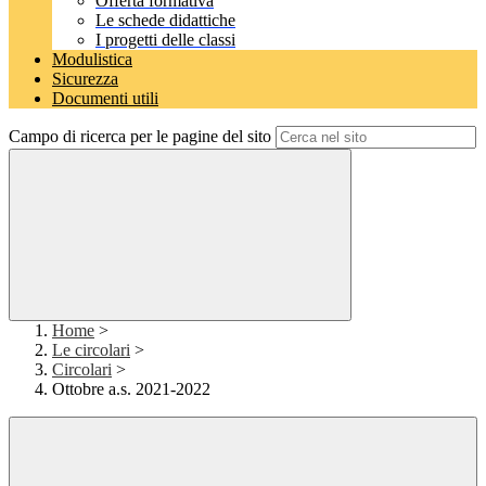
Offerta formativa
Le schede didattiche
I progetti delle classi
Modulistica
Sicurezza
Documenti utili
Campo di ricerca per le pagine del sito
Home
>
Le circolari
>
Circolari
>
Ottobre a.s. 2021-2022